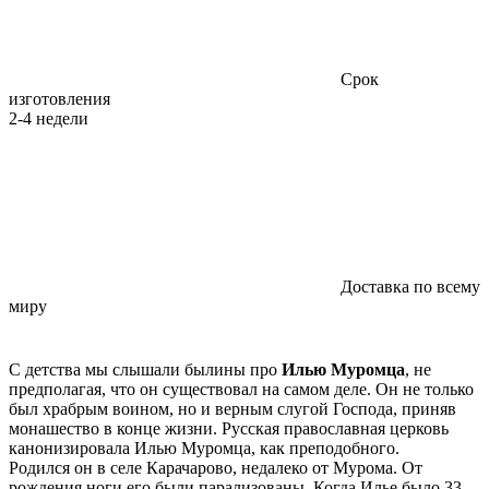
Срок
изготовления
2-4 недели
Доставка по всему
миру
С детства мы слышали былины про
Илью Муромца
, не
предполагая, что он существовал на самом деле. Он не только
был храбрым воином, но и верным слугой Господа, приняв
монашество в конце жизни. Русская православная церковь
канонизировала Илью Муромца, как преподобного.
Родился он в селе Карачарово, недалеко от Мурома. От
рождения ноги его были парализованы. Когда Илье было 33