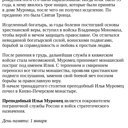
года, к нему явилось трое нищих, которые были приняты
в доме Муромца, после чего он получил исцеление. По
преданию это была Святая Троица.
Исцеленный богатырь, за годы болезни постигший основы
христианской веры, вступил в войска Владимира Мономаха,
чтобы верой и мечом защищать православие. Он отличался
невиданной богатырской силой, воинскими подвигами,
борьбой за справедливость и любовь к простым людям.
После ранения в грудь, дальнейшая служба в княжеском
войске стала невозможной, Муромец принимает монашеский
постриг под именем Илия. С терпением и смирением
переносил все тяготы монашества, проявляя христианские
подвиги послушания, заменив свой боевой меч посохом
борьбы за православную веру.
В начале тринадцатого столетия преподобный Илья Муромец
почил в Киево-Печерском монастыре.
Преподобный Илья Муромец
является покровителем
пограничной службы России и войск стратегического
назначения.
День памяти: 1 января